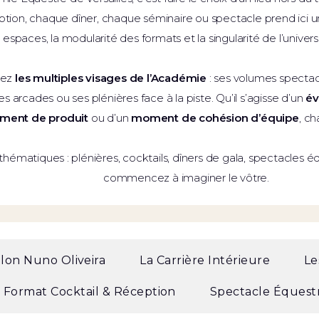
ption, chaque dîner, chaque séminaire ou spectacle prend ici u
espaces, la modularité des formats et la singularité de l’univer
rez
les multiples visages de l’Académie
: ses volumes spectacu
es arcades ou ses plénières face à la piste. Qu’il s’agisse d’un
év
ment de produit
ou d’un
moment de cohésion d’équipe
, ch
hématiques : plénières, cocktails, dîners de gala, spectacles éq
commencez à imaginer le vôtre.
alon Nuno Oliveira
La Carrière Intérieure
Le
Format Cocktail & Réception
Spectacle Équestr