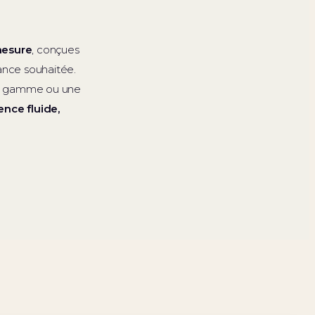
mesure
, conçues
ance souhaitée.
t de gamme ou une
ence fluide,